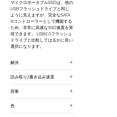
マイクロポータブルSSDは、他の
USBフラッシュドライブと同じ
ように見えますが、完全なSATA
IIIコントローラーとして機能する
ため、非常に高速なSSD速度を実
現できます。 USB2.0フラッシュ
ドライブと比較してはるかに良い
選択になります。
解決
USB 3.2 Gen2ブリッジを備えた
読み取り/書き込み速度
SATASSD
最大550 / 500MB / s
容量
256GB / 512GB / 1TB / 2TB
色
ブラック/シルバー/ガンメタル