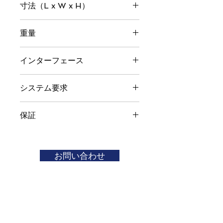
寸法（L x W x H）
67.5 x 22.1 x 8.7 mm
重量
15g
インターフェース
USB 3.2 Gen 2 Type-C（USB 2.0と互
システム要求
換性があります）
Windows XP / 7/8 / 8.1 / 10
保証
Mac OS X10.3以降
Linuxカーネル2.6以降
限定3年
お問い合わせ